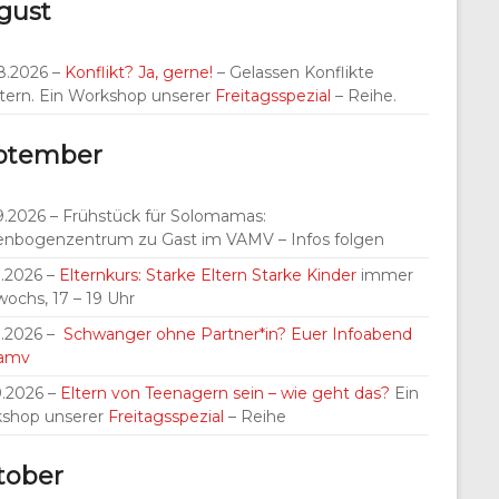
gust
8.2026 –
Konflikt? Ja, gerne!
– Gelassen Konflikte
tern. Ein Workshop unserer
Freitagsspezial
– Reihe.
ptember
9.2026 – Frühstück für Solomamas:
nbogenzentrum zu Gast im VAMV – Infos folgen
9.2026 –
Elternkurs: Starke Eltern Starke Kinder
immer
wochs, 17 – 19 Uhr
9.2026 –
Schwanger ohne Partner*in? Euer Infoabend
Vamv
9.2026 –
Eltern von Teenagern sein – wie geht das?
Ein
shop unserer
Freitagsspezial
– Reihe
tober