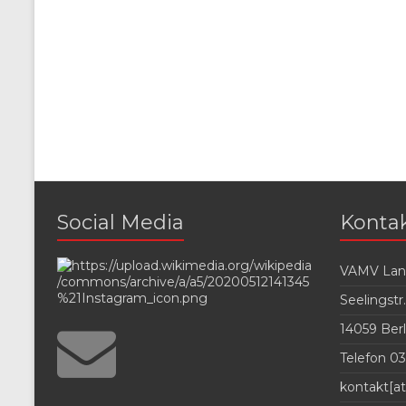
Social Media
Konta
VAMV Land
Seelingstr.
14059 Berl
Telefon 03
kontakt[at