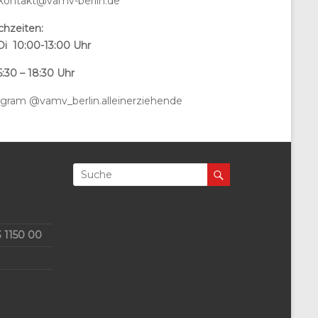
 kontakt@vamv-berlin.de
chzeiten:
Di 10:00-13:00 Uhr
:30 – 18:30 Uhr
agram @vamv_berlin.alleinerziehende
 1150 00