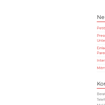
Ne
Petit
Pres
Unte
Einl
Pare
Inte
Mit
Ko
Bera
Tele