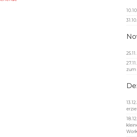
10.10
31.10
No
25.11
27.1
zum
De
13.12
erzi
18.12
klein
Work