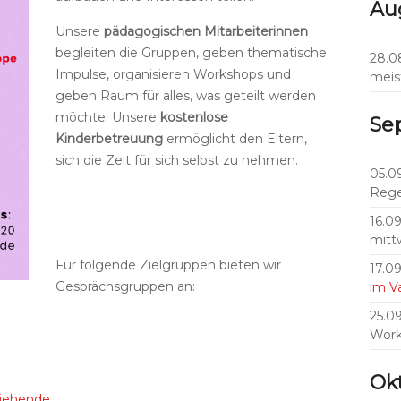
Au
Unsere
pädagogischen Mitarbeiterinnen
begleiten die Gruppen, geben thematische
28.0
Impulse, organisieren Workshops und
meis
geben Raum für alles, was geteilt werden
möchte. Unsere
kostenlose
Se
Kinderbetreuung
ermöglicht den Eltern,
sich die Zeit für sich selbst zu nehmen.
05.0
Rege
16.0
mitt
Für folgende Zielgruppen bieten wir
17.0
Gesprächsgruppen an:
im 
25.0
Work
Ok
ziehende