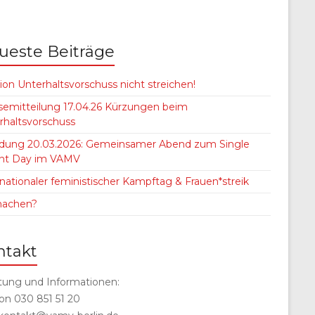
ueste Beiträge
ion Unterhaltsvorschuss nicht streichen!
semitteilung 17.04.26 Kürzungen beim
rhaltsvorschuss
adung 20.03.2026: Gemeinsamer Abend zum Single
nt Day im VAMV
rnationaler feministischer Kampftag & Frauen*streik
machen?
ntakt
tung und Informationen:
fon 030 851 51 20