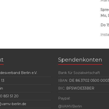
Mail
Spre
Mo, 
Do 15
Inst
kt
Spendenkonten
esverband Berlin e.V.
Bank für Sozialwirtschaft
 13
IBAN:
DE 86 3702 0500 0003
in
BIC:
BFSWDE33BER
0 851 51 20
Paypal:
]vamv-berlin.de
@VAMVBerlin