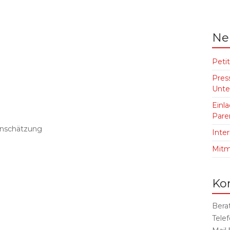
Ne
Petit
Pres
Unte
Einl
Pare
inschätzung
Inte
Mit
Ko
Bera
Tele