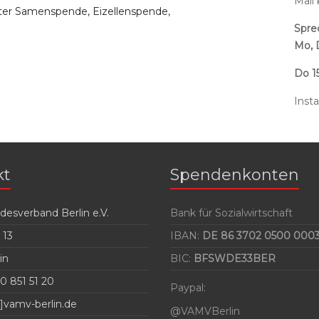
Mail
ter Samenspende, Eizellenspende,
Spre
Mo, 
Do 15
Inst
kt
Spendenkonten
esverband Berlin e.V.
Bank für Sozialwirtschaft
 13
IBAN:
DE 86 3702 0500 0003
in
BIC:
BFSWDE33BER
0 851 51 20
Paypal:
]vamv-berlin.de
@VAMVBerlin