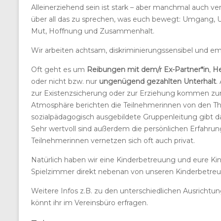
Alleinerziehend sein ist stark – aber manchmal auch v
über all das zu sprechen, was euch bewegt:
Umgang, Un
Mut, Hoffnung und Zusammenhalt.
Wir arbeiten achtsam, diskriminierungssensibel und emp
Oft geht es um
Reibungen mit dem/r Ex-Partner*in
,
He
oder nicht bzw. nur
ungenügend gezahlten Unterhalt
.
zur Existenzsicherung oder zur Erziehung kommen zur S
Atmosphäre berichten die Teilnehmerinnen von den Th
sozialpädagogisch ausgebildete Gruppenleitung gibt 
Sehr wertvoll sind außerdem die persönlichen Erfahru
Teilnehmerinnen vernetzen sich oft auch privat.
Natürlich haben wir eine Kinderbetreuung und eure K
Spielzimmer direkt nebenan von unseren Kinderbetreu
Weitere Infos z.B. zu den unterschiedlichen Ausrichtun
könnt ihr im Vereinsbüro erfragen.