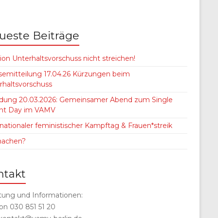
ueste Beiträge
ion Unterhaltsvorschuss nicht streichen!
semitteilung 17.04.26 Kürzungen beim
rhaltsvorschuss
adung 20.03.2026: Gemeinsamer Abend zum Single
nt Day im VAMV
rnationaler feministischer Kampftag & Frauen*streik
machen?
ntakt
tung und Informationen:
fon 030 851 51 20