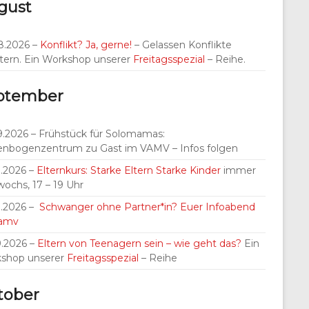
gust
8.2026 –
Konflikt? Ja, gerne!
– Gelassen Konflikte
tern. Ein Workshop unserer
Freitagsspezial
– Reihe.
ptember
9.2026 – Frühstück für Solomamas:
nbogenzentrum zu Gast im VAMV – Infos folgen
9.2026 –
Elternkurs: Starke Eltern Starke Kinder
immer
wochs, 17 – 19 Uhr
9.2026 –
Schwanger ohne Partner*in? Euer Infoabend
Vamv
9.2026 –
Eltern von Teenagern sein – wie geht das?
Ein
shop unserer
Freitagsspezial
– Reihe
tober