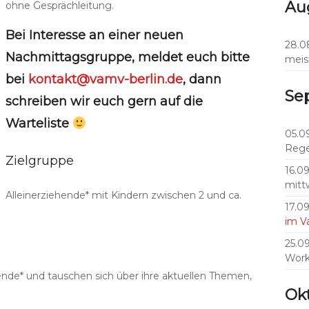
Au
ohne Gesprächleitung.
Bei Interesse an einer neuen
28.0
Nachmittagsgruppe, meldet euch bitte
meis
bei
kontakt@vamv-berlin.de
, dann
Se
schreiben wir euch gern auf die
Warteliste
05.0
Rege
Zielgruppe
16.0
mitt
Alleinerziehende* mit Kindern zwischen 2 und ca.
17.0
im 
25.0
Work
ende* und tauschen sich über ihre aktuellen Themen,
Ok