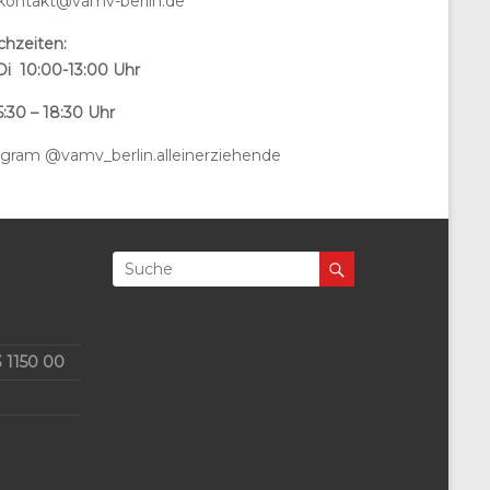
 kontakt@vamv-berlin.de
chzeiten:
Di 10:00-13:00 Uhr
:30 – 18:30 Uhr
agram @vamv_berlin.alleinerziehende
 1150 00