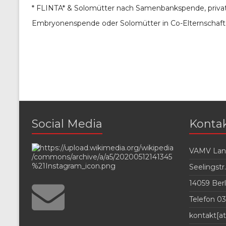
* FLINTA* & Solomütter nach Samenbankspende, priva
Embryonenspende oder Solomütter in Co-Elternschaft
Social Media
Konta
VAMV Land
Seelingstr.
14059 Berl
Telefon 03
kontakt[at