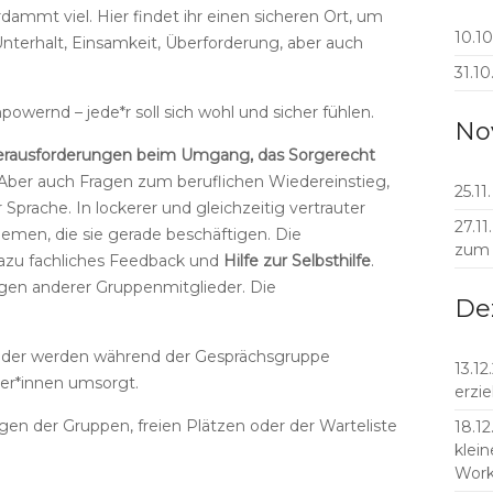
erdammt viel.
Hier findet ihr einen sicheren Ort, um
10.10
terhalt, Einsamkeit, Überforderung, aber auch
31.10
owernd – jede*r soll sich wohl und sicher fühlen.
No
rausforderungen beim Umgang, das Sorgerecht
 Aber auch Fragen zum beruflichen Wiedereinstieg,
25.11
prache. In lockerer und gleichzeitig vertrauter
27.1
emen, die sie gerade beschäftigen. Die
zum
dazu fachliches Feedback und
Hilfe zur Selbsthilfe
.
ngen anderer Gruppenmitglieder. Die
De
inder werden während der Gesprächsgruppe
13.12
er*innen umsorgt.
erzi
gen der Gruppen, freien Plätzen oder der Warteliste
18.12
klein
Work