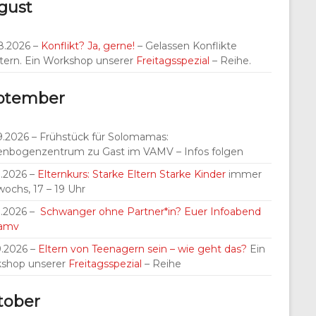
gust
8.2026 –
Konflikt? Ja, gerne!
– Gelassen Konflikte
tern. Ein Workshop unserer
Freitagsspezial
– Reihe.
ptember
9.2026 – Frühstück für Solomamas:
nbogenzentrum zu Gast im VAMV – Infos folgen
9.2026 –
Elternkurs: Starke Eltern Starke Kinder
immer
wochs, 17 – 19 Uhr
9.2026 –
Schwanger ohne Partner*in? Euer Infoabend
Vamv
9.2026 –
Eltern von Teenagern sein – wie geht das?
Ein
shop unserer
Freitagsspezial
– Reihe
tober