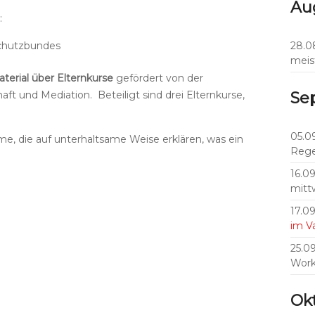
Au
:
schutzbundes
28.0
meis
terial über Elternkurse
gefördert von der
t und Mediation. Beteiligt sind drei Elternkurse,
Se
05.0
lme, die auf unterhaltsame Weise erklären, was ein
Rege
16.0
mitt
17.0
im 
25.0
Work
Ok