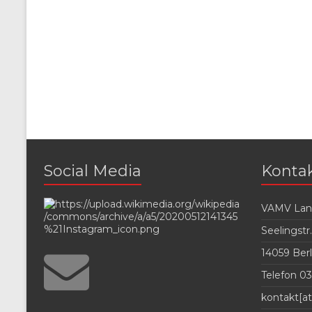
Social Media
Konta
VAMV Land
Seelingstr.
14059 Berl
Telefon 03
kontakt[at