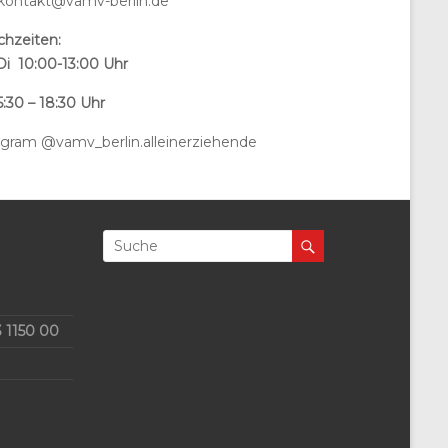
 kontakt@vamv-berlin.de
chzeiten:
Di 10:00-13:00 Uhr
:30 – 18:30 Uhr
agram @vamv_berlin.alleinerziehende
 1150 00