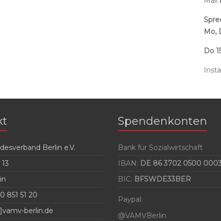
Mail
Spre
Mo, 
Do 15
Inst
kt
Spendenkonten
esverband Berlin e.V.
Bank für Sozialwirtschaft
 13
IBAN:
DE 86 3702 0500 0003
in
BIC:
BFSWDE33BER
0 851 51 20
Paypal:
]vamv-berlin.de
@VAMVBerlin