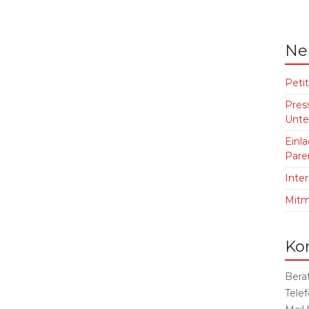
Ne
Petit
Pres
Unte
Einl
Pare
Inte
Mit
Ko
Bera
Tele