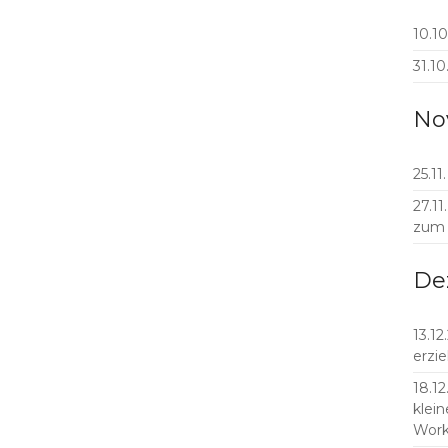
10.10
31.10
No
25.11
27.1
zum
De
13.12
erzi
18.12
klein
Work