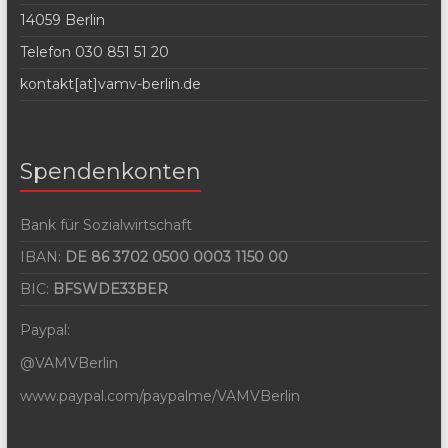
14059 Berlin
Telefon 030 851 51 20
kontakt[at]vamv-berlin.de
Spendenkonten
Bank für Sozialwirtschaft
IBAN:
DE 86 3702 0500 0003 1150 00
BIC:
BFSWDE33BER
Paypal:
@VAMVBerlin
www.paypal.com/paypalme/VAMVBerlin